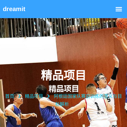
精品项目
首页
精品项目
阿根廷国家队赛前训练的意义与目
标解析