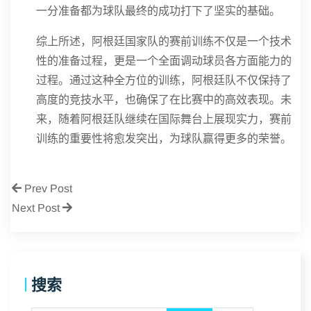
一分准备都为球队最终的成功打下了坚实的基础。
综上所述，阿根廷国家队的赛前训练不仅是一个技术
性的准备过程，更是一个全面调动球员各方面能力的
过程。通过这种全方位的训练，阿根廷队不仅保持了
高度的竞技水平，也确保了在比赛中的高效表现。未
来，随着阿根廷队继续在国际舞台上展现实力，赛前
训练的重要性将愈发突出，为球队赢得更多的荣誉。
Prev Post
Next Post
搜索