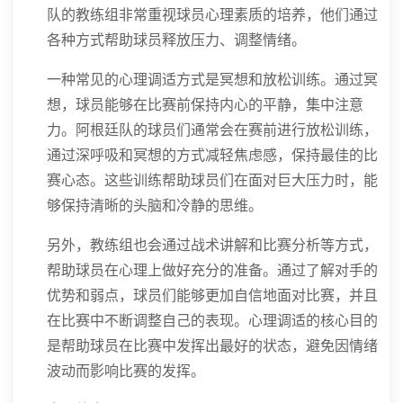
队的教练组非常重视球员心理素质的培养，他们通过
各种方式帮助球员释放压力、调整情绪。
一种常见的心理调适方式是冥想和放松训练。通过冥
想，球员能够在比赛前保持内心的平静，集中注意
力。阿根廷队的球员们通常会在赛前进行放松训练，
通过深呼吸和冥想的方式减轻焦虑感，保持最佳的比
赛心态。这些训练帮助球员们在面对巨大压力时，能
够保持清晰的头脑和冷静的思维。
另外，教练组也会通过战术讲解和比赛分析等方式，
帮助球员在心理上做好充分的准备。通过了解对手的
优势和弱点，球员们能够更加自信地面对比赛，并且
在比赛中不断调整自己的表现。心理调适的核心目的
是帮助球员在比赛中发挥出最好的状态，避免因情绪
波动而影响比赛的发挥。