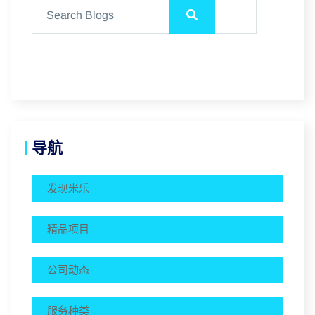
导航
发现米乐
精品项目
公司动态
服务种类