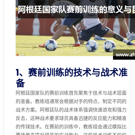
1、赛前训练的技术与战术准
备
阿根廷国家队的赛前训练首先聚焦于技术与战术层面
的准备。教练组通常会根据对手的特点，制定不同的
战术方案。阿根廷队的战术体系强调快速进攻和强力
反击，这种战术要求球员具备迅捷的反应能力和精准
的传球技术。在赛前的训练中，教练组会通过模拟比